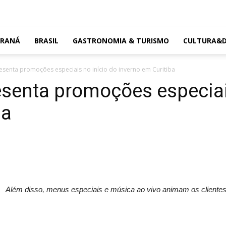
ARANÁ
BRASIL
GASTRONOMIA & TURISMO
CULTURA&D
esenta promoções especiais no início do inverno em Curitiba
senta promoções especiai
ba
Além disso, menus especiais e música ao vivo animam os clientes