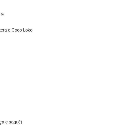
 9
tera e Coco Loko
ça e saquê)