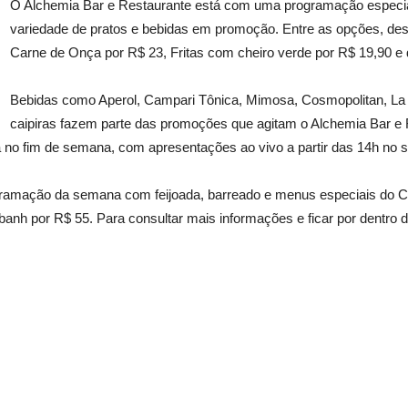
O Alchemia Bar e Restaurante está com uma programação especi
variedade de pratos e bebidas em promoção. Entre as opções, de
Carne de Onça por R$ 23, Fritas com cheiro verde por R$ 19,90 e 
Bebidas como Aperol, Campari Tônica, Mimosa, Cosmopolitan, La V
caipiras fazem parte das promoções que agitam o Alchemia Bar e 
a no fim de semana, com apresentações ao vivo a partir das 14h no 
ramação da semana com feijoada, barreado e menus especiais do Ci
nh por R$ 55. Para consultar mais informações e ficar por dentro d