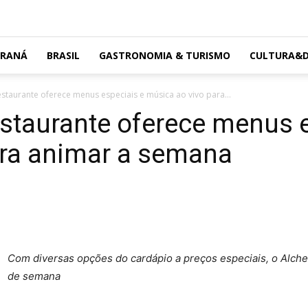
ARANÁ
BRASIL
GASTRONOMIA & TURISMO
CULTURA&D
staurante oferece menus especiais e música ao vivo para...
staurante oferece menus e
ara animar a semana
Com diversas opções do cardápio a preços especiais, o Alch
de semana