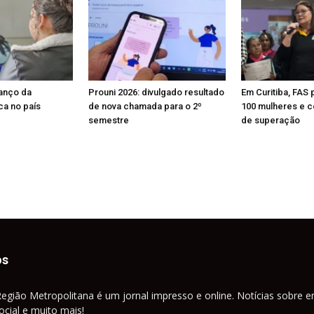
anço da
Prouni 2026: divulgado resultado
Em Curitiba, FAS 
a no país
de nova chamada para o 2º
100 mulheres e ce
semestre
de superação
os
Região Metropolitana é um jornal impresso e online. Notícias sobre e
cial e muito mais!