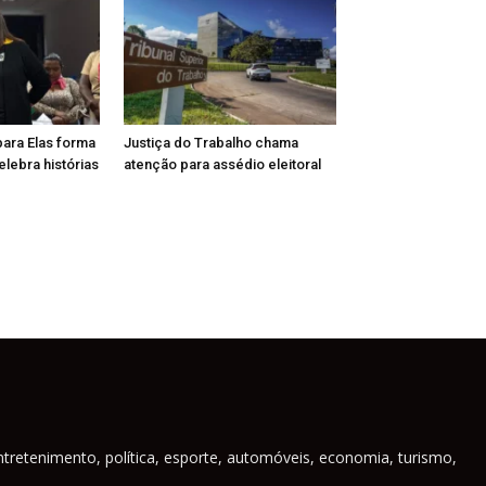
para Elas forma
Justiça do Trabalho chama
lebra histórias
atenção para assédio eleitoral
ntretenimento, política, esporte, automóveis, economia, turismo,