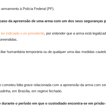
o armamento à Polícia Federal (PF).
o caso da apreensão de uma arma com um dos seus seguranças pa
 ter indiciado o ex-presidente
, por entender que a arma está legaliz
preendidas.
liar humanitária temporária ou de qualquer uma das medidas cautela
.
ometeu falta grave relacionada com a apreensão da arma com seu se
pudinha, em Brasília, em regime fechado.
ave durante o período em que o custodiado encontra-se em prisã