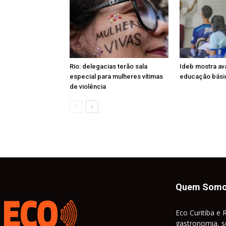
Rio: delegacias terão sala
Ideb mostra av
especial para mulheres vítimas
educação básic
de violência
Quem Som
Eco Curitiba e 
gastronomia, so