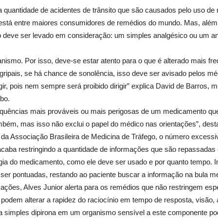
a quantidade de acidentes de trânsito que são causados pelo uso d
está entre maiores consumidores de remédios do mundo. Mas, além d
o deve ser levado em consideração: um simples analgésico ou um an
nismo. Por isso, deve-se estar atento para o que é alterado mais 
ripais, se há chance de sonolência, isso deve ser avisado pelos médi
ir, pois nem sempre será proibido dirigir” explica David de Barros, m
bo.
quências mais prováveis ou mais perigosas de um medicamento que 
ambém, mas isso não exclui o papel do médico nas orientações”, dest
r da Associação Brasileira de Medicina de Tráfego, o número excess
 acaba restringindo a quantidade de informações que são repassada
ogia do medicamento, como ele deve ser usado e por quanto tempo.
er pontuadas, restando ao paciente buscar a informação na bula me
ações, Alves Junior alerta para os remédios que não restringem espe
dem alterar a rapidez do raciocínio em tempo de resposta, visão, 
 simples dipirona em um organismo sensível a este componente po