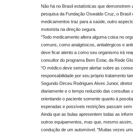
Não há no Brasil estatísticas que demonstrem 
pesquisa da Fundação Oswaldo Cruz, o Brasil 
medicamentos traz para a saúde, outro aspect
motorista na direção segura.
“Todo medicamento altera alguma coisa no orga
comuns, como analgésicos, antialérgicos e antig
deve ficar atento a como seu organismo irá reag
consultor do programa Bem Estar, da Rede Glo
“O médico deve sempre alertar sobre as conse
responsabilidade por seu próprio tratamento t
Segundo Dirceu Rodrigues Alves Junior, direto
diariamente e o tempo reduzido das consultas
orientando o paciente somente quanto à posol
esperadas e possíveis restrições passam sem s
Ainda que as bulas apresentem todas as inform
outros equipamentos, mas que, mesmo assim, po
condução de um automóvel. “Muitas vezes uma