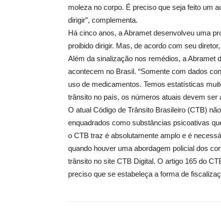
moleza no corpo. É preciso que seja feito um 
dirigir”, complementa.
Há cinco anos, a Abramet desenvolveu uma propo
proibido dirigir. Mas, de acordo com seu direto
Além da sinalização nos remédios, a Abramet 
acontecem no Brasil. “Somente com dados cons
uso de medicamentos. Temos estatísticas muito
trânsito no país, os números atuais devem ser
O atual Código de Trânsito Brasileiro (CTB) nã
enquadrados como substâncias psicoativas que 
o CTB traz é absolutamente amplo e é necessár
quando houver uma abordagem policial dos condu
trânsito no site CTB Digital. O artigo 165 do CT
preciso que se estabeleça a forma de fiscaliza