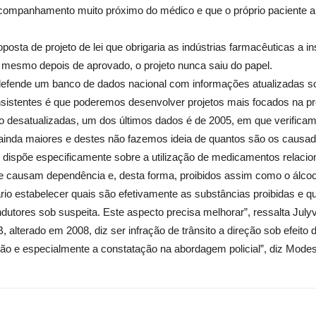
acompanhamento muito próximo do médico e que o próprio paciente an
sta de projeto de lei que obrigaria as indústrias farmacêuticas a i
r, mesmo depois de aprovado, o projeto nunca saiu do papel.
defende um banco de dados nacional com informações atualizadas so
istentes é que poderemos desenvolver projetos mais focados na prev
 desatualizadas, um dos últimos dados é de 2005, em que verificam
 ainda maiores e destes não fazemos ideia de quantos são os causa
o dispõe especificamente sobre a utilização de medicamentos relacio
causam dependência e, desta forma, proibidos assim como o álcool, o
io estabelecer quais são efetivamente as substâncias proibidas e 
tores sob suspeita. Este aspecto precisa melhorar”, ressalta Julyv
B, alterado em 2008, diz ser infração de trânsito a direção sob efeit
ção e especialmente a constatação na abordagem policial”, diz Modes