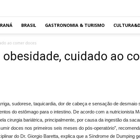
ARANÁ
BRASIL
GASTRONOMIA & TURISMO
CULTURA&D
dado ao comer doces
a obesidade, cuidado ao c
barriga, sudorese, taquicardia, dor de cabeça e sensação de desma
ntos do estômago para o intestino. De acordo com a nutricionista M
la cirurgia bariátrica, principalmente, por causa da ingestão da s
nsumir doces nos primeiros seis meses do pós-operatório”, recomend
isciplinar do Dr. Giorgio Baretta, explica que a Síndrome de Dumping 