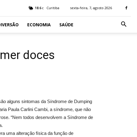
18.6
Curitiba
sexta-feira, 7, agosto 2026
C
IVERSÃO
ECONOMIA
SAÚDE
omer doces
io são alguns sintomas da Síndrome de Dumping
aria Paula Carlini Cambi, a síndrome, que não
acarose. “Nem todos desenvolvem a Síndrome de
a.
gera uma alteração física da função de