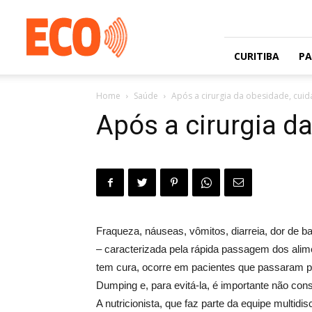
Jornal
gratuito
com
circulação
CURITIBA
P
na
Grande
Home
Saúde
Após a cirurgia da obesidade, cui
Curitiba
e
Após a cirurgia d
Litoral
Fraqueza, náuseas, vômitos, diarreia, dor de 
– caracterizada pela rápida passagem dos alime
tem cura, ocorre em pacientes que passaram pe
Dumping e, para evitá-la, é importante não co
A nutricionista, que faz parte da equipe multid