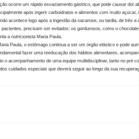
ão ocorre um rápido esvaziamento gástrico, que pode causar dor a
ncipalmente após ingerir carboidratos e alimentos com muito açúcar, 
o acontece logo após a ingestão da sacarose, ou tardia, de três a
 pacientes, precisam ser evitados: os gordurosos, como o chocolat
ta a nutricionista Maria Paula.
 Maria Paula, o estômago continua a ser um órgão elástico e pode au
fundamental fazer uma reeducação dos hábitos alimentares, acompanhad
o o acompanhamento de uma equipe multidisciplinar, tanto no pré co
dos cuidados especiais que deverá seguir ao longo da sua recuperaç