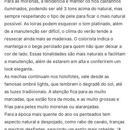
Para as morenas, a tendência é manter os fios castanhos
iluminados, podendo ser até 3 tons acima do natural, mas
sempre respeitando o tipo de pele para ficar o mais natural
possível. As loiras podem esquecer o tom platinado, além
de a manutenção ser difícil, o clima do verão tende a
ressecar ainda mais as madeixas. O colorista indica o
manteiga e o bege perolado para quem não quer deixar a
cor de lado. Essas tonalidades são mais naturais e facilitam
a manutenção, além de estarem em alta e conferirem um
look elegante.
As mechas continuam nos holofotes, vale desde as
famosas ombré lights, que lembram o degradê do sol, até
as luzes tradicionais. A atenção fica para as muito
marcadas, que estão fora da moda, e as muito grossas e
frias para peles muito morenas ou alaranjadas.
Para a época mais quente do ano os penteados tem
aspecto natural e despojado, como rabo de cavalo, tranças
e mechas desfiadas, seguindo um estilo mais rebelde. “A