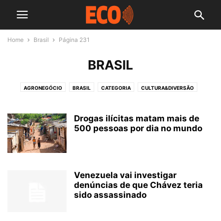
Home
Brasil
Página 231
BRASIL
AGRONEGÓCIO
BRASIL
CATEGORIA
CULTURA&DIVERSÃO
CURITIBA
ECONOMIA
EDUCAÇÃO
ESPORTES
GASTRONOMIA & TURISMO
IMÓVEIS
MODA
PARANÁ
POLÍTICA
Drogas ilícitas matam mais de
500 pessoas por dia no mundo
SAÚDE
TRABALHO
Venezuela vai investigar
denúncias de que Chávez teria
sido assassinado