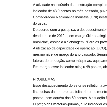
A atividade na indústria da construção comple
indicador de 48,9 pontos no mês passado, pux
Confederação Nacional da Indústria (CNI) nesta
do usual.
De acordo com a pesquisa, o desaquecimento da 
desde maio de 2012 e, em março último, atingi
brasileira”, assinala a Sondagem. “Para os próx
A utilização da capacidade de operação (UCO)
mesmo nível de março do ano passado. Segundo
fatores de produção, como máquinas, equipa
Em março, esse indicador atingiu 48 pontos, ab
PROBLEMAS
Esse desaquecimento do setor se refletiu na av
financeiras das empresas, feita trimestralmente
pontos, bem aquém dos 50 pontos. A situação fin
O preço das matérias-primas, cujo indicador a