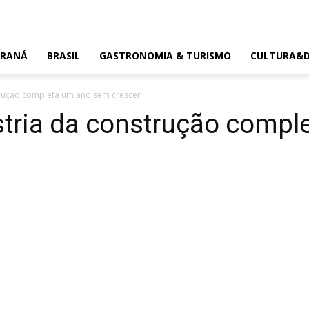
ARANÁ
BRASIL
GASTRONOMIA & TURISMO
CULTURA&D
trução completa um ano sem crescer
stria da construção comp