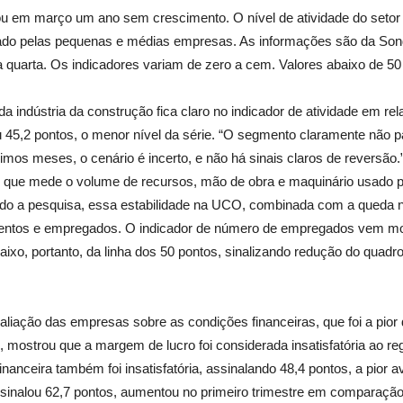
tou em março um ano sem crescimento. O nível de atividade do setor
ado pelas pequenas e médias empresas. As informações são da Sond
 quarta. Os indicadores variam de zero a cem. Valores abaixo de 50 
indústria da construção fica claro no indicador de atividade em rel
u 45,2 pontos, o menor nível da série. “O segmento claramente não 
imos meses, o cenário é incerto, e não há sinais claros de reversão.
, que mede o volume de recursos, mão de obra e maquinário usado p
 a pesquisa, essa estabilidade na UCO, combinada com a queda na 
mentos e empregados. O indicador de número de empregados vem m
aixo, portanto, da linha dos 50 pontos, sinalizando redução do quadr
aliação das empresas sobre as condições financeiras, que foi a pior
, mostrou que a margem de lucro foi considerada insatisfatória ao reg
anceira também foi insatisfatória, assinalando 48,4 pontos, a pior ava
ssinalou 62,7 pontos, aumentou no primeiro trimestre em comparação