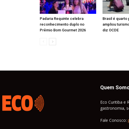
Padaria Requinte celebra
Brasil é quarto
reconhecimento duplo no
ampliou turismo
Prêmio Bom Gourmet 2026
diz OCDE
Quem Som
Eco Curitiba e 
gastronomia, so
Fale Conosco: