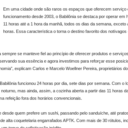
Em uma cidade onde são raros os espaços que oferecem serviço 
funcionamento desde 2003, o Babilônia se destaca por operar em ho
11 horas até a 1 hora da manhã, todos os dias da semana, exceto
horas. Essa característica o torna o destino favorito dos notívag
 sempre se manteve fiel ao princípio de oferecer produtos e serviço
ervando sua essência e agora investimos para reforçar esse posic
omia”, explicam Carlos e Marcelo Woellner Pereira, proprietários do 
 Babilônia funcionou 24 horas por dia, sete dias por semana. Com o
noturno, mas ainda, assim, a cozinha aberta a partir das 11 horas d
ma refeição fora dos horários convencionais.
desde quem prefere um sushi, passando pelo sanduíche, até pratos da
ks de alta coquetelaria engarrafados APTK. Com mais de 30 rótulos, i
um toque de sofisticação inédito.