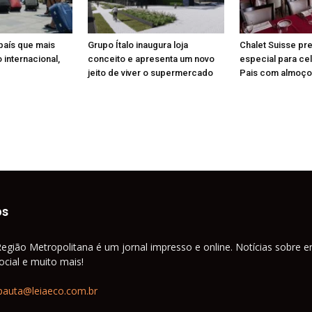
 país que mais
Grupo Ítalo inaugura loja
Chalet Suisse pr
 internacional,
conceito e apresenta um novo
especial para ce
jeito de viver o supermercado
Pais com almoço
os
Região Metropolitana é um jornal impresso e online. Notícias sobre e
cial e muito mais!
pauta@leiaeco.com.br