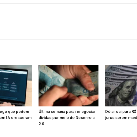
rego que pedem
Última semana para renegociar
Dólar cai para R$
em IA cresceram
dívidas por meio do Desenrola
juros serem man
2.0