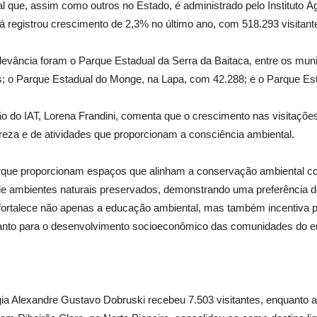
 que, assim como outros no Estado, é administrado pelo Instituto Ág
registrou crescimento de 2,3% no último ano, com 518.293 visitant
elevância foram o Parque Estadual da Serra da Baitaca, entre os mun
es; o Parque Estadual do Monge, na Lapa, com 42.288; e o Parque Es
 do IAT, Lorena Frandini, comenta que o crescimento nas visitaçõe
ureza e de atividades que proporcionam a consciência ambiental.
rque proporcionam espaços que alinham a conservação ambiental com
de ambientes naturais preservados, demonstrando uma preferência d
fortalece não apenas a educação ambiental, mas também incentiva pr
anto para o desenvolvimento socioeconômico das comunidades do ent
a Alexandre Gustavo Dobruski recebeu 7.503 visitantes, enquanto a