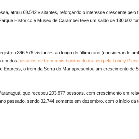
sa, atraiu 69.542 visitantes, reforçando o interesse crescente pelo
 Parque Histórico e Museu de Carambeí teve um saldo de 130.602 turi
, registrou 396.576 visitantes ao longo do último ano (considerando 
mo um dos
passeios de trem mais bonitos do mundo pela Lonely Plane
rde Express, o trem da Serra do Mar apresentou um crescimento de 
m Paranaguá, que recebeu 203.877 pessoas, com crescimento em rela
ano passado, sendo 32.744 somente em dezembro, com o início da 
.