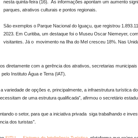
nesta quinta-feira (16). As informações apontam um aumento signi
parques, atrativos culturais e pontos regionais.
São exemplos o Parque Nacional do Iguaçu, que registrou 1.893.11
2023. Em Curitiba, um destaque foi o Museu Oscar Niemeyer, c
visitantes. Já o movimento na Ilha do Mel cresceu 18%. Nas Uni
dos diretamente com a gerência dos atrativos, secretarias municipai
lo Instituto Água e Terra (IAT).
l, a variedade de opções e, principalmente, a infraestrutura turística
 necessitam de uma estrutura qualificada”, afirmou o secretário esta
tando o setor, para que a iniciativa privada siga trabalhando e inve
cia dos turistas”.
 no
SITU — Sistema de Inteligência Turística
, plataforma que reúne 