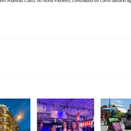
 em Ribeirão Claro, no Norte Pioneiro, consolidou-se como destino l