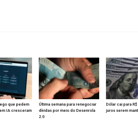
rego que pedem
Última semana para renegociar
Dólar cai para R$
em IA cresceram
dívidas por meio do Desenrola
juros serem man
2.0