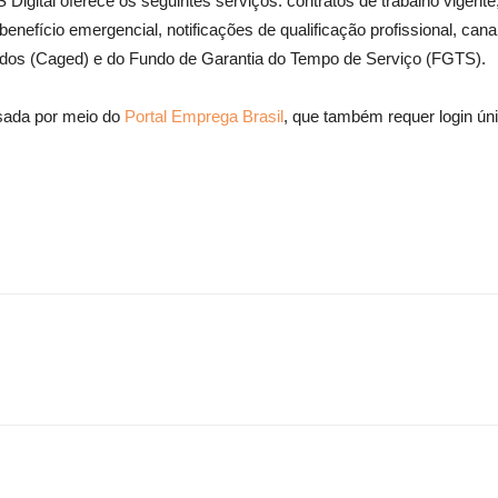
gital oferece os seguintes serviços: contratos de trabalho vigente, 
enefício emergencial, notificações de qualificação profissional, cana
os (Caged) e do Fundo de Garantia do Tempo de Serviço (FGTS).
ssada por meio do
Portal Emprega Brasil
, que também requer login úni