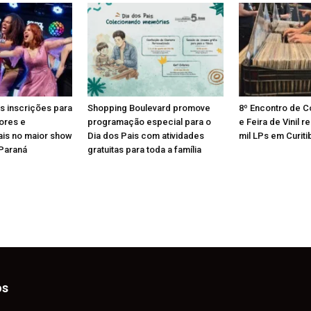
s inscrições para
Shopping Boulevard promove
8º Encontro de 
ores e
programação especial para o
e Feira de Vinil 
ais no maior show
Dia dos Pais com atividades
mil LPs em Curiti
 Paraná
gratuitas para toda a família
os