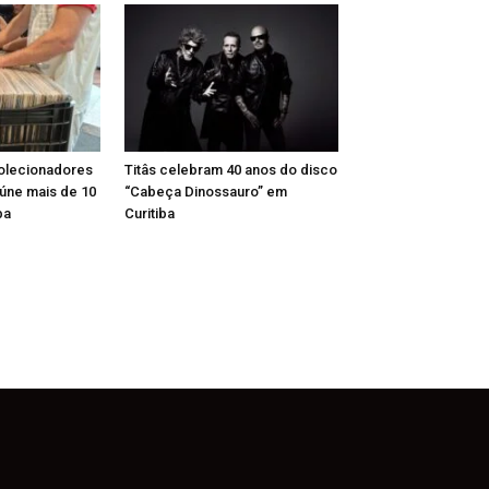
Colecionadores
Titâs celebram 40 anos do disco
reúne mais de 10
“Cabeça Dinossauro” em
ba
Curitiba