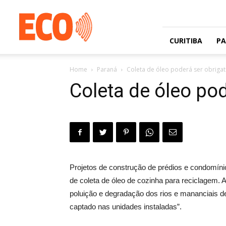
Jornal
gratuito
com
circulação
CURITIBA
P
na
Grande
Home
Paraná
Coleta de óleo poderá ser obriga
Curitiba
e
Coleta de óleo po
Litoral
Projetos de construção de prédios e condomínio
de coleta de óleo de cozinha para reciclagem. 
poluição e degradação dos rios e mananciais d
captado nas unidades instaladas”.