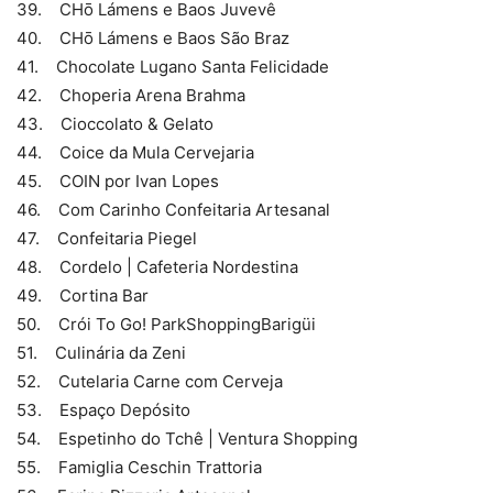
39. CHō Lámens e Baos Juvevê
40. CHō Lámens e Baos São Braz
41. Chocolate Lugano Santa Felicidade
42. Choperia Arena Brahma
43. Cioccolato & Gelato
44. Coice da Mula Cervejaria
45. COIN por Ivan Lopes
46. Com Carinho Confeitaria Artesanal
47. Confeitaria Piegel
48. Cordelo | Cafeteria Nordestina
49. Cortina Bar
50. Crói To Go! ParkShoppingBarigüi
51. Culinária da Zeni
52. Cutelaria Carne com Cerveja
53. Espaço Depósito
54. Espetinho do Tchê | Ventura Shopping
55. Famiglia Ceschin Trattoria