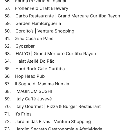
56. Farina Pizzaria Artesanal
57. FrohenFeld Craft Brewery
58. Garbo Restaurante | Grand Mercure Curitiba Rayon
59. Garden HamBargueria
60. Gordito’s | Ventura Shopping
61. Grão Casa de Pães
62. Gyozabar
63. HAI YO | Grand Mercure Curitiba Rayon
64. Haiat Ateliê Do Pão
65. Hard Rock Cafe Curitiba
66. Hop Head Pub
67. Il Sogno di Mamma Nunzia
68. IMAGINUM SUSHI
69. Italy Caffé Juvevê
70. Italy Gourmet | Pizza & Burger Restaurant
71. It’s Fries
72. Jardim das Ervas | Ventura Shopping
73. Jardim Secreto Gastronomia e Afetividade