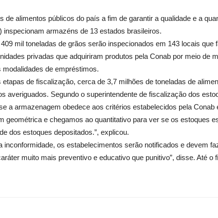
s de alimentos públicos do país a fim de garantir a qualidade e a q
 inspecionam armazéns de 13 estados brasileiros.
o, 409 mil toneladas de grãos serão inspecionados em 143 locais que
nidades privadas que adquiriram produtos pela Conab por meio de 
as modalidades de empréstimos.
 etapas de fiscalização, cerca de 3,7 milhões de toneladas de alimen
 averiguados. Segundo o superintendente de fiscalização dos esto
r se a armazenagem obedece aos critérios estabelecidos pela Conab 
 geométrica e chegamos ao quantitativo para ver se os estoques e
dade dos estoques depositados.”, explicou.
 inconformidade, os estabelecimentos serão notificados e devem faz
 caráter muito mais preventivo e educativo que punitivo”, disse. Até o