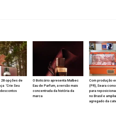
az 28 opções de
O Boticário apresenta Malbec
Com produção e
nça ‘Crie Seu
Eau de Parfum, a versão mais
(PR), Seara conso
 descontos
concentrada da história da
para reposiciona
marca
no Brasil e amplia
agregado da cat