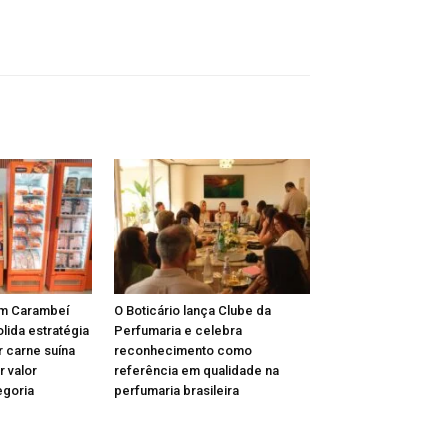
m Carambeí
O Boticário lança Clube da
lida estratégia
Perfumaria e celebra
r carne suína
reconhecimento como
r valor
referência em qualidade na
egoria
perfumaria brasileira