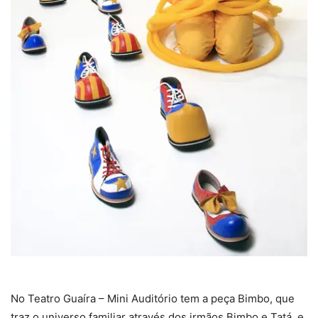
No Teatro Guaíra – Mini Auditório tem a peça Bimbo, que
traz o universo familiar através dos irmãos Bimbo e Tatá, e