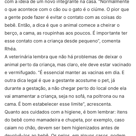
com a ideia de um novo integrante na casa. “Normalmente
o que acontece com o cão ou o gato é o ciúme. O pior que
a gente pode fazer é evitar o contato com as coisas do
bebê. Então, a dica é que o animal comece a cheirar o
berço, a cama, as roupinhas aos poucos. É importante ter
esse contato com a criança desde pequeno”, comenta
Rhéa.
A veterinária lembra que não há problemas de deixar o
animal perto da criança, mas claro, ele deve estar vacinado
e vermifugado. “É essencial manter as vacinas em dia. E
outra dica legal é que a gestante acostume o pet, já
durante a gestação, a não chegar perto do local onde ela
vai amamentar a criança, seja no sofá, na poltrona ou na
cama. É bom estabelecer esse limite”, acrescenta.
Quanto aos cuidados com a higiene, é bom lembrar: itens
do bebê como mamadeira e chupeta, por exemplo, caso
caiam no chão, devem ser bem higienizados antes de
devolvê-los ao bebê. Os pelos, em alguns casos, podem