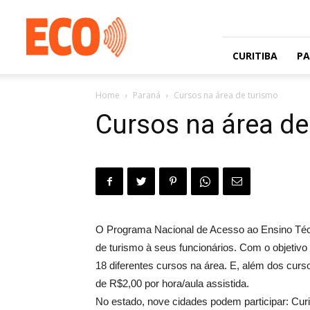
Jornal
gratuito
com
circulação
CURITIBA
P
na
Grande
Home
Paraná
Cursos na área de turismo
Curitiba
e
Cursos na área de
Litoral
O Programa Nacional de Acesso ao Ensino Téc
de turismo à seus funcionários. Com o objetiv
18 diferentes cursos na área. E, além dos curso
de R$2,00 por hora/aula assistida.
No estado, nove cidades podem participar: Cur