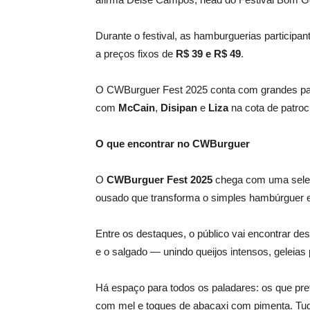
Durante o festival, as hamburguerias partic
a preços fixos de
R$ 39 e R$ 49
.
O CWBurguer Fest 2025 conta com grandes parc
com
McCain
,
Disipan
e
Liza
na cota de patroc
O que encontrar no CWBurguer
O
CWBurguer Fest 2025
chega com uma seleçã
ousado que transforma o simples hambúrguer 
Entre os destaques, o público vai encontrar de
e o salgado — unindo queijos intensos, geleia
Há espaço para todos os paladares: os que pr
com mel e toques de abacaxi com pimenta. T