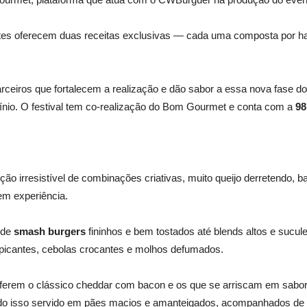
ipantes oferecem duas receitas exclusivas — cada uma composta p
eiros que fortalecem a realização e dão sabor a essa nova fase do
ínio. O festival tem co-realização do Bom Gourmet e conta com a
98
o irresistível de combinações criativas, muito queijo derretendo, b
em experiência.
sde
smash burgers
fininhos e bem tostados até blends altos e sucu
s picantes, cebolas crocantes e molhos defumados.
eferem o clássico cheddar com bacon e os que se arriscam em sabo
udo isso servido em pães macios e amanteigados, acompanhados de