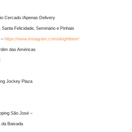
tio Cercado /Apenas Delivery
, Santa Felicidade, Seminário e Pinhais
 –
https://www.instagram.com/alrightbeer/
ardim das Américas
l
ing Jockey Plaza
pping São José –
a da Baixada