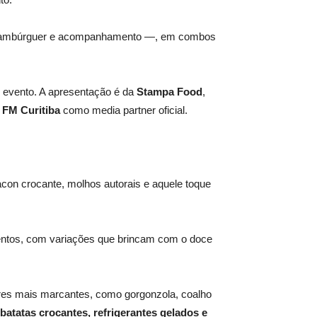
or hambúrguer e acompanhamento —, em combos
 evento. A apresentação é da
Stampa Food
,
 FM Curitiba
como media partner oficial.
acon crocante, molhos autorais e aquele toque
lentos, com variações que brincam com o doce
res mais marcantes, como gorgonzola, coalho
batatas crocantes, refrigerantes gelados e