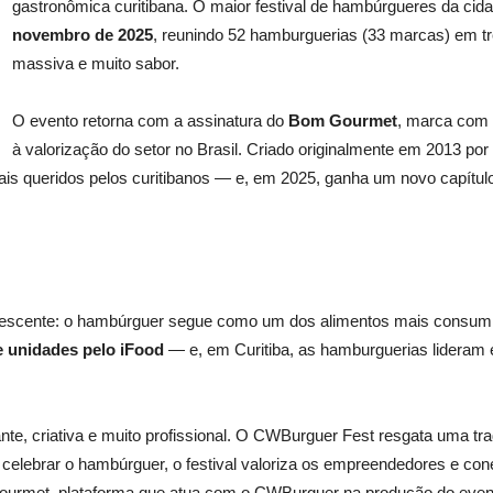
gastronômica curitibana. O maior festival de hambúrgueres da ci
novembro de 2025
, reunindo 52 hamburguerias (33 marcas) em t
massiva e muito sabor.
O evento retorna com a assinatura do
Bom Gourmet
, marca com 
à valorização do setor no Brasil. Criado originalmente em 2013 por
s queridos pelos curitibanos — e, em 2025, ganha um novo capítulo
crescente: o hambúrguer segue como um dos alimentos mais consum
e unidades pelo iFood
— e, em Curitiba, as hamburguerias lidera
nte, criativa e muito profissional. O CWBurguer Fest resgata uma t
elebrar o hambúrguer, o festival valoriza os empreendedores e cone
ourmet, plataforma que atua com o CWBurguer na produção do even