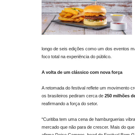
longo de seis edições como um dos eventos mai
foco total na experiência do público.
A volta de um clássico com nova força
A retomada do festival reflete um movimento 
os brasileiros pediram cerca de
250 milhões d
reafirmando a força do setor.
“Curitiba tem uma cena de hamburguerias vibra
mercado que não para de crescer. Mais do que c
afirma Deise Campos, head do Festival Bom G