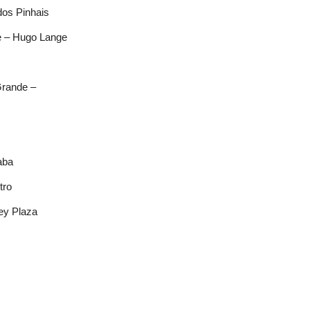
dos Pinhais
e – Hugo Lange
Grande –
aba
tro
ey Plaza