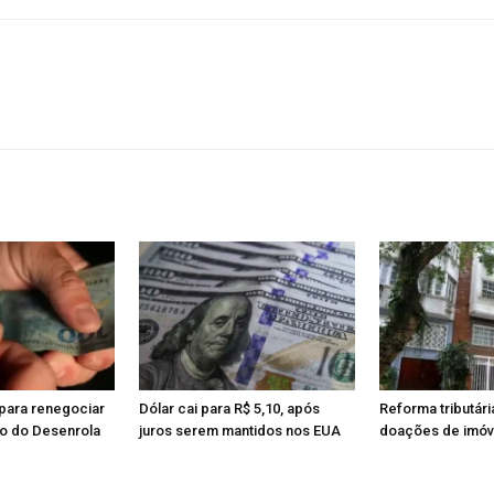
para renegociar
Dólar cai para R$ 5,10, após
Reforma tributári
io do Desenrola
juros serem mantidos nos EUA
doações de imóve