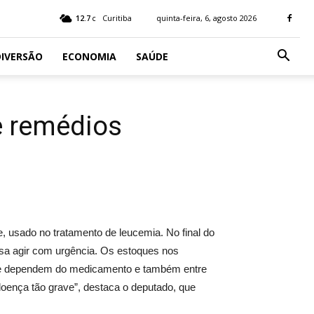
12.7
Curitiba
quinta-feira, 6, agosto 2026
C
IVERSÃO
ECONOMIA
SAÚDE
e remédios
, usado no tratamento de leucemia. No final do
isa agir com urgência. Os estoques nos
 que dependem do medicamento e também entre
doença tão grave”, destaca o deputado, que