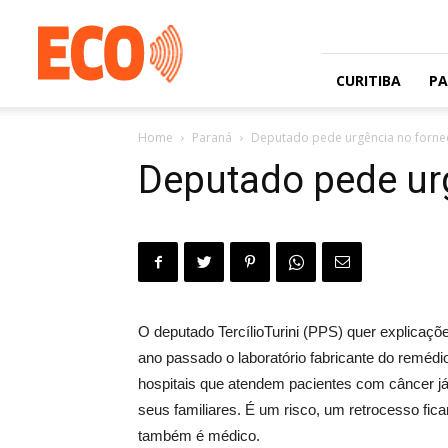
Jornal
gratuito
com
circulação
CURITIBA
P
na
Grande
Home
Paraná
Deputado pede urgência no forne
Curitiba
e
Deputado pede ur
Litoral
O deputado TercílioTurini (PPS) quer explicaçõ
ano passado o laboratório fabricante do reméd
hospitais que atendem pacientes com câncer j
seus familiares. É um risco, um retrocesso fic
também é médico.