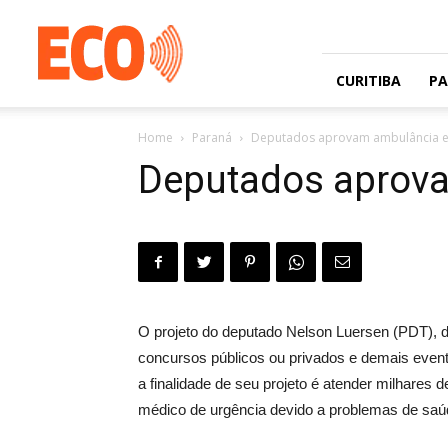
Jornal
gratuito
com
circulação
CURITIBA
P
na
Grande
Home
Paraná
Deputados aprovam ambulância e
Curitiba
e
Deputados aprova
Litoral
O projeto do deputado Nelson Luersen (PDT), d
concursos públicos ou privados e demais event
a finalidade de seu projeto é atender milhare
médico de urgência devido a problemas de saú