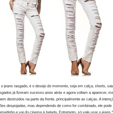
 jeans rasgado, é o desejo do momento, seja em calça, shorts, sa
sgados já fizeram sucesso anos atrás e agora voltam a aparecer, m
em destruídos na parte da frente, principalmente as calças. A inte
ções despojadas, mas dependendo de como for combinado, ele pode 
rumadinho e vai do cinema à balada. Entretanto, só vale usar o jeans 