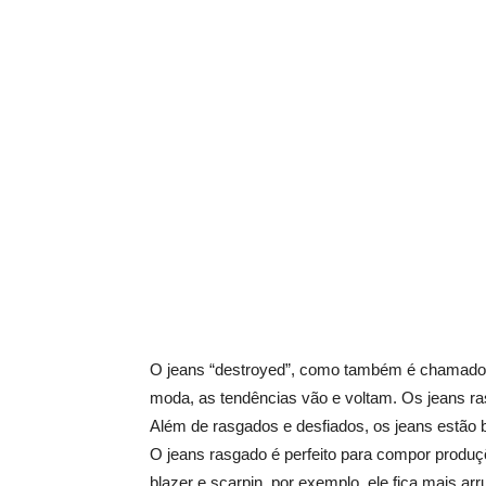
O jeans “destroyed”, como também é chamado o
moda, as tendências vão e voltam. Os jeans ra
Além de rasgados e desfiados, os jeans estão b
O jeans rasgado é perfeito para compor produ
blazer e scarpin, por exemplo, ele fica mais ar