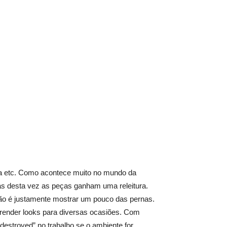
ia etc. Como acontece muito no mundo da
as desta vez as peças ganham uma releitura.
nção é justamente mostrar um pouco das pernas.
render looks para diversas ocasiões. Com
“destroyed” no trabalho se o ambiente for