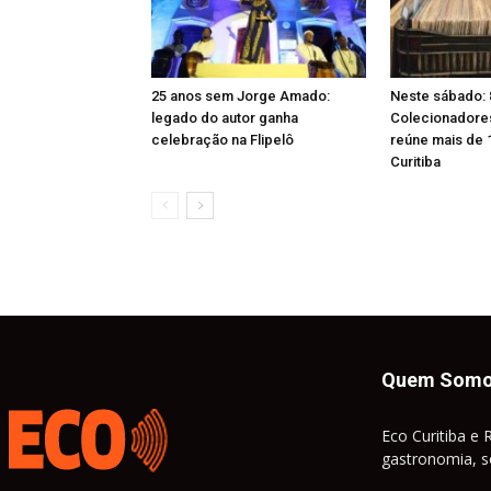
25 anos sem Jorge Amado:
Neste sábado: 
legado do autor ganha
Colecionadores 
celebração na Flipelô
reúne mais de 
Curitiba
Quem Som
Eco Curitiba e 
gastronomia, so