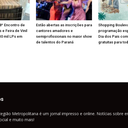
8º Encontro de
Estão abertas as inscrições para
Shopping Boulev
e Feira de Vinil
cantores amadores e
programação esp
10 mil LPs em
semiprofissionais no maior show
Dia dos Pais com
de talentos do Paraná
gratuitas para tod
os
Região Metropolitana é um jornal impresso e online. Notícias sobre e
cial e muito mais!