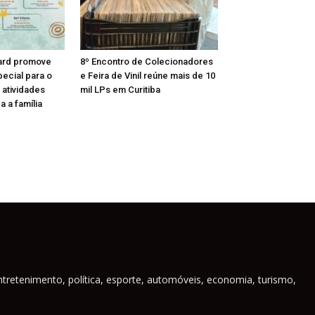
ard promove
8º Encontro de Colecionadores
ecial para o
e Feira de Vinil reúne mais de 10
 atividades
mil LPs em Curitiba
a a família
ntretenimento, política, esporte, automóveis, economia, turismo,