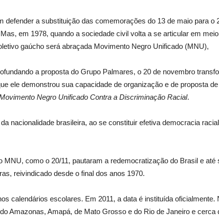
 defender a substituição das comemorações do 13 de maio para o 
 Mas, em 1978, quando a sociedade civil volta a se articular em meio 
 coletivo gaúcho será abraçada Movimento Negro Unificado (MNU),
fundando a proposta do Grupo Palmares, o 20 de novembro transfor
 que ele demonstrou sua capacidade de organização e de proposta de
Movimento Negro Unificado Contra a Discriminação Racial
.
da nacionalidade brasileira, ao se constituir efetiva democracia racia
o MNU, como o 20/11, pautaram a redemocratização do Brasil e até s
iras, reivindicado desde o final dos anos 1970.
nos calendários escolares. Em 2011, a data é instituída oficialmente
, do Amazonas, Amapá, de Mato Grosso e do Rio de Janeiro e cerca d