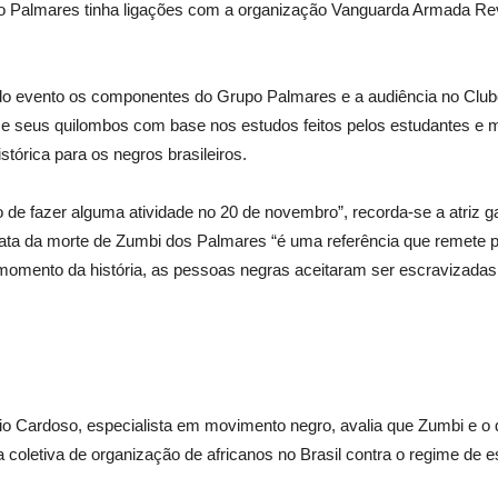
rupo Palmares tinha ligações com a organização Vanguarda Armada R
o evento os componentes do Grupo Palmares e a audiência no Clube
s e seus quilombos com base nos estudos feitos pelos estudantes e m
órica para os negros brasileiros.
no de fazer alguma atividade no 20 de novembro”, recorda-se a atriz
data da morte de Zumbi dos Palmares “é uma referência que remete 
 momento da história, as pessoas negras aceitaram ser escravizadas
nio Cardoso, especialista em movimento negro, avalia que Zumbi e 
ma coletiva de organização de africanos no Brasil contra o regime de e