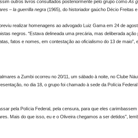
 assim outros livros consultados posteriormente pelo grupo como
As g
res – la guerrilla negra
(1965), do historiador gaúcho Décio Freitas e
reviu realizar homenagens ao advogado Luiz Gama em 24 de agosto, 
nistas negros. “Estava delineada uma precária, mas deliberada ação 
atas, fatos e nomes, em contestação ao oficialismo do 13 de maio”, ex
lmares a Zumbi ocorreu no 20/11, um sábado à noite, no Clube Náut
resentação, no dia 18, o grupo foi chamado à sede da Polícia Federal
sar pela Polícia Federal, pela censura, para que eles carimbassem 
s. Mais do que isso, eu e o Oliveira chegamos a ser detidos”, lem