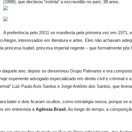
(1888), que declarou “extinta” a escravidão no país: 38 anos.
A preferência pelo 20/11 se manifesta pela primeira vez em 1971, em
to Alegre, interessados em literatura e artes. Eles não achavam ad
ela princesa Isabel, princesa imperial regente – que formalmente pôs
 daquele ano, depois se denominou Grupo Palmares e era composto por
oje experiente advogado especializado em direito civil e criminal e 
rmal” Luiz Paulo Axis Santos e Jorge Antônio dos Santos, que tiver
a bater e dois ficaram ocultos, como estratégia nossa, porque se a 
es em entrevista à
Agência Brasil
. Ao longo do tempo, a composiçã