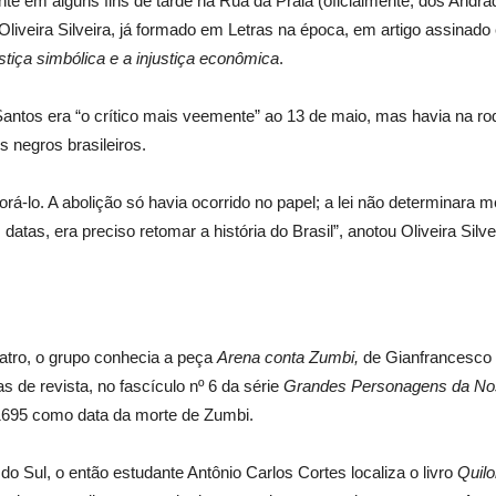
te em alguns fins de tarde na Rua da Praia (oficialmente, dos Andr
liveira Silveira, já formado em Letras na época, em artigo assinado
stiça simbólica e a injustiça econômica
.
Santos era “o crítico mais veemente” ao 13 de maio, mas havia na r
os negros brasileiros.
á-lo. A abolição só havia ocorrido no papel; a lei não determinara m
atas, era preciso retomar a história do Brasil”, anotou Oliveira Silve
atro, o grupo conhecia a peça
Arena conta Zumbi,
de Gianfrancesco 
de revista, no fascículo nº 6 da série
Grandes Personagens da Nos
1695 como data da morte de Zumbi.
o Sul, o então estudante Antônio Carlos Cortes localiza o livro
Quil