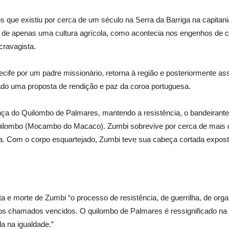
 que existiu por cerca de um século na Serra da Barriga na capita
e de apenas uma cultura agrícola, como acontecia nos engenhos de ca
cravagista.
ife por um padre missionário, retorna à região e posteriormente a
ado uma proposta de rendição e paz da coroa portuguesa.
ça do Quilombo de Palmares, mantendo a resistência, o bandeirante
quilombo (Mocambo do Macaco). Zumbi sobrevive por cerca de mais d
. Com o corpo esquartejado, Zumbi teve sua cabeça cortada expost
 e morte de Zumbi “o processo de resistência, de guerrilha, de orga
ar dos chamados vencidos. O quilombo de Palmares é ressignificado na
a na igualdade.”