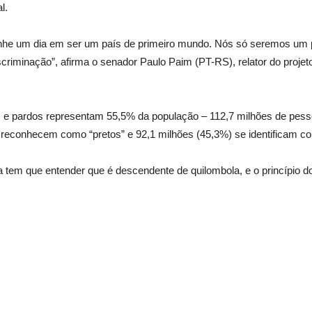
l.
onhe um dia em ser um país de primeiro mundo. Nós só seremos um
criminação”, afirma o senador Paulo Paim (PT-RS), relator do projet
tos e pardos representam 55,5% da população – 112,7 milhões de pe
 reconhecem como “pretos” e 92,1 milhões (45,3%) se identificam c
tem que entender que é descendente de quilombola, e o princípio d