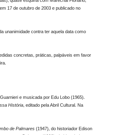
adas), quase esquina com Marechal Floriano,
 em 17 de outubro de 2003 e publicado no
oda unanimidade contra ter aquela data como
edidas concretas, práticas, palpáveis em favor
ira.
Guarnieri e musicada por Edu Lobo (1965).
sa História
, editado pela Abril Cultural. Na
ombo de Palmares
(1947), do historiador Edison