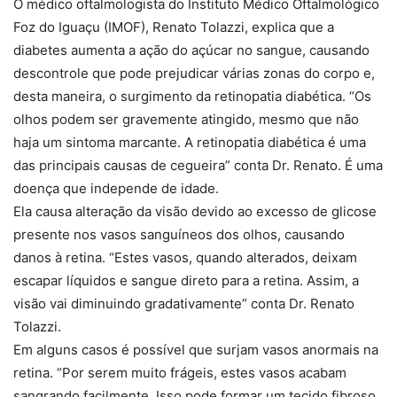
O médico oftalmologista do Instituto Médico Oftalmológico
Foz do Iguaçu (IMOF), Renato Tolazzi, explica que a
diabetes aumenta a ação do açúcar no sangue, causando
descontrole que pode prejudicar várias zonas do corpo e,
desta maneira, o surgimento da retinopatia diabética. “Os
olhos podem ser gravemente atingido, mesmo que não
haja um sintoma marcante. A retinopatia diabética é uma
das principais causas de cegueira” conta Dr. Renato. É uma
doença que independe de idade.
Ela causa alteração da visão devido ao excesso de glicose
presente nos vasos sanguíneos dos olhos, causando
danos à retina. “Estes vasos, quando alterados, deixam
escapar líquidos e sangue direto para a retina. Assim, a
visão vai diminuindo gradativamente” conta Dr. Renato
Tolazzi.
Em alguns casos é possível que surjam vasos anormais na
retina. “Por serem muito frágeis, estes vasos acabam
sangrando facilmente. Isso pode formar um tecido fibroso