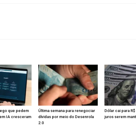
rego que pedem
Última semana para renegociar
Dólar cai para R$
em IA cresceram
dívidas por meio do Desenrola
juros serem man
2.0