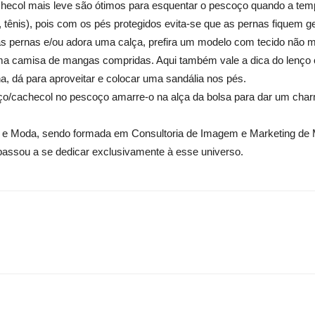
cachecol mais leve são ótimos para esquentar o pescoço quando a temp
, tênis), pois com os pés protegidos evita-se que as pernas fiquem g
nas pernas e/ou adora uma calça, prefira um modelo com tecido não
uma camisa de mangas compridas. Aqui também vale a dica do lenço
, dá para aproveitar e colocar uma sandália nos pés.
enço/cachecol no pescoço amarre-o na alça da bolsa para dar um cha
em e Moda, sendo formada em Consultoria de Imagem e Marketing de 
passou a se dedicar exclusivamente à esse universo.