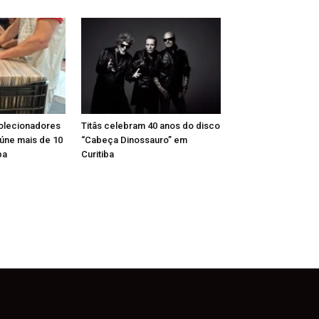
Colecionadores
Titâs celebram 40 anos do disco
reúne mais de 10
“Cabeça Dinossauro” em
ba
Curitiba