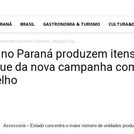
ARANÁ
BRASIL
GASTRONOMIA & TURISMO
CULTURA&D
zem itens da linha Churrasco, destaque da...
 no Paraná produzem itens
que da nova campanha co
elho
Assessoria –
Estado concentra o maior número de unidades produt