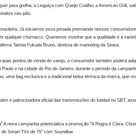
rguer para grelha; a Linguiça com Queijo Coalho; a American Grill, sa
onalize seu pão.
 brasileira. Já iniciamos essa jornada premiando nossos consumido
ir qualquer churrasco. Queremos mostrar que a qualidade e a varied
afirma Tannia Fukuda Bruno, diretora de marketing da Seara.
cipais pontos de venda do varejo, o consumidor também poderá adquir
o Paulo e na cidade do Rio de Janeiro, durante o período da campa
, uma bag exclusiva e a tradicional bolsa térmica da marca, que m
ém é patrocinadora oficial das transmissões do futebol no SBT, as
” A nova campanha potencializa a promoção “A Regra é Clara: Churr
ém de Smart TVs de 75’’ com Soundbar