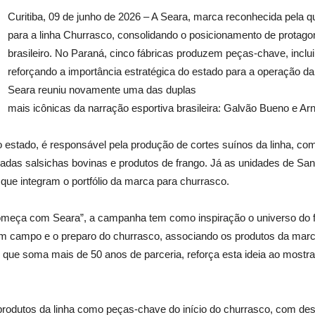
Curitiba, 09 de junho de 2026 – A Seara, marca reconhecida pela 
para a linha Churrasco, consolidando o posicionamento de protagoni
brasileiro. No Paraná, cinco fábricas produzem peças-chave, inclui
reforçando a importância estratégica do estado para a operação d
Seara reuniu novamente uma das duplas
mais icônicas da narração esportiva brasileira: Galvão Bueno e Ar
 estado, é responsável pela produção de cortes suínos da linha, co
icadas salsichas bovinas e produtos de frango. Já as unidades de S
ue integram o portfólio da marca para churrasco.
meça com Seara”, a campanha tem como inspiração o universo do fut
campo e o preparo do churrasco, associando os produtos da marca a
, que soma mais de 50 anos de parceria, reforça esta ideia ao most
rodutos da linha como peças-chave do início do churrasco, com de