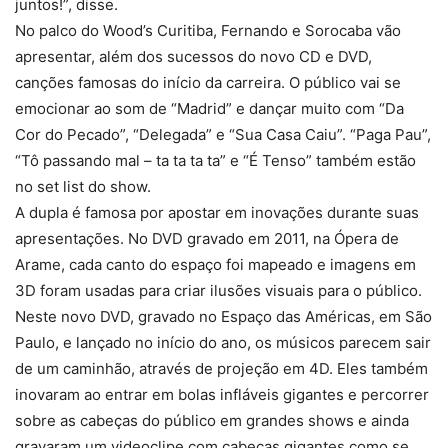
juntos!”, disse.
No palco do Wood’s Curitiba, Fernando e Sorocaba vão
apresentar, além dos sucessos do novo CD e DVD,
canções famosas do início da carreira. O público vai se
emocionar ao som de “Madrid” e dançar muito com “Da
Cor do Pecado”, “Delegada” e “Sua Casa Caiu”. “Paga Pau”,
“Tô passando mal – ta ta ta ta” e “É Tenso” também estão
no set list do show.
A dupla é famosa por apostar em inovações durante suas
apresentações. No DVD gravado em 2011, na Ópera de
Arame, cada canto do espaço foi mapeado e imagens em
3D foram usadas para criar ilusões visuais para o público.
Neste novo DVD, gravado no Espaço das Américas, em São
Paulo, e lançado no início do ano, os músicos parecem sair
de um caminhão, através de projeção em 4D. Eles também
inovaram ao entrar em bolas infláveis gigantes e percorrer
sobre as cabeças do público em grandes shows e ainda
gravaram um videoclipe com cabeças gigantes como se