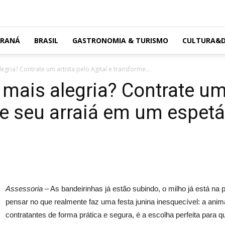
ARANÁ
BRASIL
GASTRONOMIA & TURISMO
CULTURA&D
egria? Contrate um artista pelo Agitaí e transforme...
mais alegria? Contrate um 
me seu arraiá em um espetá
Assessoria –
As bandeirinhas já estão subindo, o milho já está na
pensar no que realmente faz uma festa junina inesquecível: a anima
contratantes de forma prática e segura, é a escolha perfeita para 