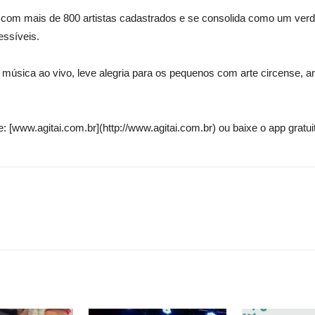
a com mais de 800 artistas cadastrados e se consolida como um verda
ssíveis.
 música ao vivo, leve alegria para os pequenos com arte circense, a
: [www.agitai.com.br](http://www.agitai.com.br) ou baixe o app gratu