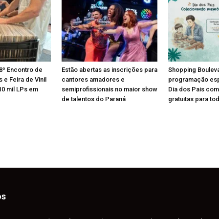
8º Encontro de
Estão abertas as inscrições para
Shopping Boulev
e Feira de Vinil
cantores amadores e
programação esp
10 mil LPs em
semiprofissionais no maior show
Dia dos Pais com
de talentos do Paraná
gratuitas para tod
os