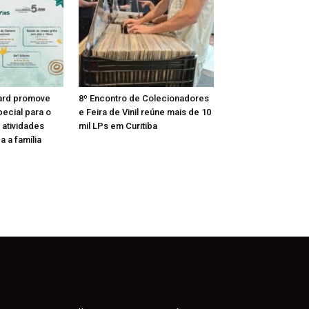
ard promove
8º Encontro de Colecionadores
ecial para o
e Feira de Vinil reúne mais de 10
 atividades
mil LPs em Curitiba
a a família