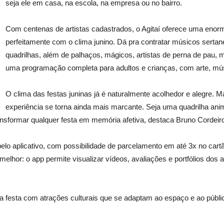
seja ele em casa, na escola, na empresa ou no bairro.
Com centenas de artistas cadastrados, o Agitaí oferece uma eno
perfeitamente com o clima junino. Dá pra contratar músicos sertan
quadrilhas, além de palhaços, mágicos, artistas de perna de pau, 
uma programação completa para adultos e crianças, com arte, mús
O clima das festas juninas já é naturalmente acolhedor e alegre. M
experiência se torna ainda mais marcante. Seja uma quadrilha an
ansformar qualquer festa em memória afetiva, destaca Bruno Cordeiro,
pelo aplicativo, com possibilidade de parcelamento em até 3x no cartã
melhor: o app permite visualizar vídeos, avaliações e portfólios dos a
ua festa com atrações culturais que se adaptam ao espaço e ao públi