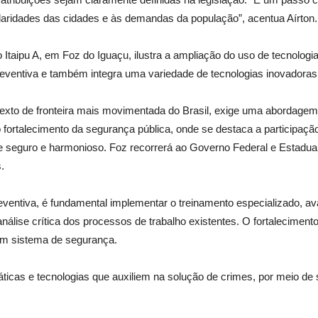
laridades das cidades e às demandas da população”, acentua Aírton.
ro Itaipu A, em Foz do Iguaçu, ilustra a ampliação do uso de tecnolo
reventiva e também integra uma variedade de tecnologias inovadoras
texto de fronteira mais movimentada do Brasil, exige uma abordagem
 o fortalecimento da segurança pública, onde se destaca a participaç
e seguro e harmonioso. Foz recorrerá ao Governo Federal e Estadual
.
ventiva, é fundamental implementar o treinamento especializado, av
álise crítica dos processos de trabalho existentes. O fortalecimento
um sistema de segurança.
ticas e tecnologias que auxiliem na solução de crimes, por meio de