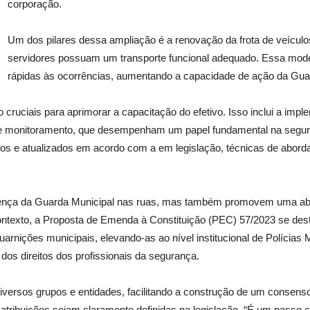
corporação.
Um dos pilares dessa ampliação é a renovação da frota de veículos
servidores possuam um transporte funcional adequado. Essa mod
rápidas às ocorrências, aumentando a capacidade de ação da Gua
o cruciais para aprimorar a capacitação do efetivo. Isso inclui a i
cia e monitoramento, que desempenham um papel fundamental na segu
s e atualizados em acordo com a em legislação, técnicas de aborda
sença da Guarda Municipal nas ruas, mas também promovem uma abor
ntexto, a Proposta de Emenda à Constituição (PEC) 57/2023 se de
arnições municipais, elevando-as ao nível institucional de Polícias
dos direitos dos profissionais da segurança.
iversos grupos e entidades, facilitando a construção de um consens
atribuições sejam claramente definidas na legislação. “É um passo c