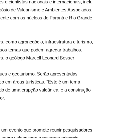
 e cientistas nacionais e internacionais, inclui
impósio de Vulcanismo e Ambientes Associados.
amente com os núcleos do Paraná e Rio Grande
, como agronegócio, infraestrutura e turismo,
ersos temas que podem agregar trabalhos,
res, o geólogo Marcell Leonard Besser
ques e geoturismo. Serão apresentadas
ico em áreas turísticas. “Este é um tema
ado de uma erupção vulcânica, e a construção
or.
, um evento que promete reunir pesquisadores,
s sobre vulcanismo e recursos minerais