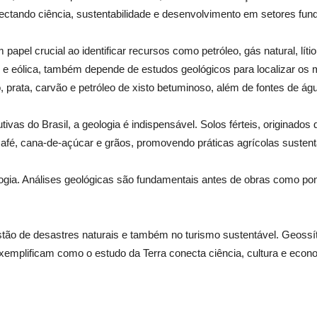
onectando ciência, sustentabilidade e desenvolvimento em setores fu
pel crucial ao identificar recursos como petróleo, gás natural, lítio 
 e eólica, também depende de estudos geológicos para localizar os m
, prata, carvão e petróleo de xisto betuminoso, além de fontes de ág
ivas do Brasil, a geologia é indispensável. Solos férteis, originad
afé, cana-de-açúcar e grãos, promovendo práticas agrícolas sustent
ologia. Análises geológicas são fundamentais antes de obras como pon
gestão de desastres naturais e também no turismo sustentável. Geoss
xemplificam como o estudo da Terra conecta ciência, cultura e econ