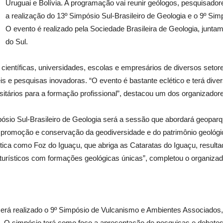
Uruguai e Bolívia. A programação vai reunir geólogos, pesquisadores
a realização do 13º Simpósio Sul-Brasileiro de Geologia e o 9º S
O evento é realizado pela Sociedade Brasileira de Geologia, junt
do Sul.
entíficas, universidades, escolas e empresários de diversos setores
s e pesquisas inovadoras. “O evento é bastante eclético e terá div
rsitários para a formação profissional”, destacou um dos organizado
ósio Sul-Brasileiro de Geologia será a sessão que abordará geopar
ão, promoção e conservação da geodiversidade e do patrimônio geológ
stica como Foz do Iguaçu, que abriga as Cataratas do Iguaçu, result
os turísticos com formações geológicas únicas”, completou o organizad
será realizado o 9º Simpósio de Vulcanismo e Ambientes Associados
ma. O simpósio terá como foco a apresentação de pesquisas e debate