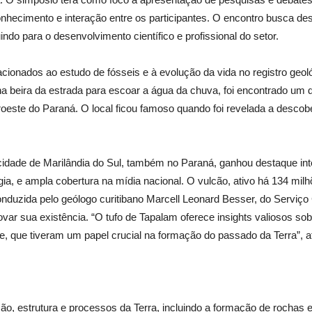
nhecimento e interação entre os participantes. O encontro busca de
do para o desenvolvimento científico e profissional do setor.
cionados ao estudo de fósseis e à evolução da vida no registro geoló
 beira da estrada para escoar a água da chuva, foi encontrado um d
roeste do Paraná. O local ficou famoso quando foi revelada a descob
idade de Marilândia do Sul, também no Paraná, ganhou destaque inte
gia, e ampla cobertura na mídia nacional. O vulcão, ativo há 134 milh
conduzida pelo geólogo curitibano Marcell Leonard Besser, do Serviço 
var sua existência. “O tufo de Tapalam oferece insights valiosos sob
, que tiveram um papel crucial na formação do passado da Terra”, a
ção, estrutura e processos da Terra, incluindo a formação de rochas