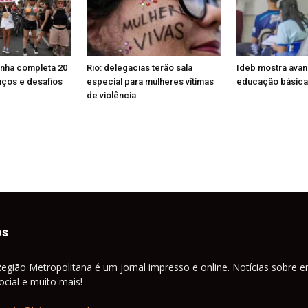
enha completa 20
Rio: delegacias terão sala
Ideb mostra ava
nços e desafios
especial para mulheres vítimas
educação básica
de violência
os
Região Metropolitana é um jornal impresso e online. Notícias sobre e
cial e muito mais!