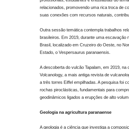
relacionados, promovendo uma rica troca de co
suas conexões com recursos naturais, contribuin
Outra sessão temática contempla trabalhos rela
brasileiros. Em 2019, durante uma escavação na
Brasil, localizado em Cruzeiro do Oeste, no No
Estado, o Vespersaurus paranaensis.
A descoberta do vulcão Tapalam, em 2019, na c
Volcanology, a mais antiga revista de vulcanolo
a três torres Eiffel empilhadas. A pesquisa foi 
rochas piroclásticas, fundamentais para compro
geodinâmicos ligados a erupções de alto volume
Geologia na agricultura paranaense
A geologia é a ciência que investiga a composi