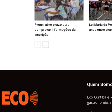
Prouni abre prazo para
Lei Maria da P
comprovar informações da
anos entre ava
inscrição
Quem Som
Eco Curitiba e 
gastronomia, so