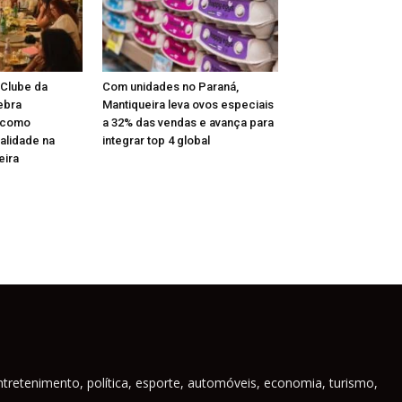
 Clube da
Com unidades no Paraná,
ebra
Mantiqueira leva ovos especiais
 como
a 32% das vendas e avança para
alidade na
integrar top 4 global
eira
ntretenimento, política, esporte, automóveis, economia, turismo,