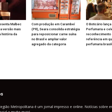
resenta Malbec
Com produção em Carambeí
O Boticário lança
 a versão mais
(PR), Seara consolida estratégia
Perfumaria e cel
 história da
para reposicionar carne suína
reconhecimento
no Brasil e ampliar valor
referência em qu
agregado da categoria
perfumaria brasil
os
Região Metropolitana é um jornal impresso e online. Notícias sobre e
cial e muito mais!