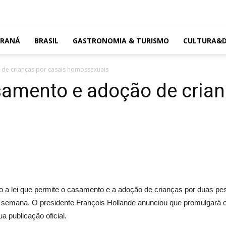
ARANÁ
BRASIL
GASTRONOMIA & TURISMO
CULTURA&D
de crianças por casais homossexuais
samento e adoção de crian
ado a lei que permite o casamento e a adoção de crianças por duas
ma semana. O presidente François Hollande anunciou que promulgará 
a publicação oficial.