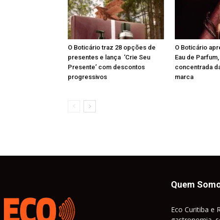
O Boticário traz 28 opções de
O Boticário ap
presentes e lança ‘Crie Seu
Eau de Parfum,
Presente’ com descontos
concentrada da
progressivos
marca
Quem Som
Eco Curitiba e 
gastronomia, so