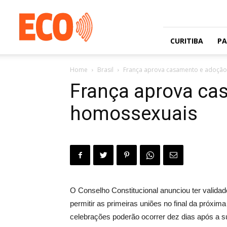
Jornal
gratuito
com
circulação
CURITIBA
P
na
Grande
Home
Brasil
França aprova casamento e adoção 
Curitiba
e
França aprova ca
Litoral
homossexuais
O Conselho Constitucional anunciou ter valid
permitir as primeiras uniões no final da próxi
celebrações poderão ocorrer dez dias após a su