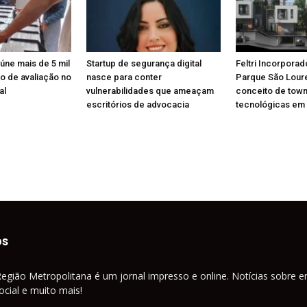
eúne mais de 5 mil
Startup de segurança digital
Feltri Incorporad
o de avaliação no
nasce para conter
Parque São Lou
al
vulnerabilidades que ameaçam
conceito de tow
escritórios de advocacia
tecnológicas em 
os
Região Metropolitana é um jornal impresso e online. Notícias sobre e
cial e muito mais!