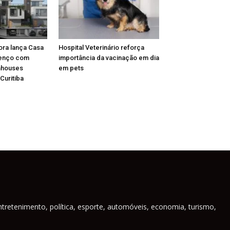
ora lança Casa
Hospital Veterinário reforça
renço com
importância da vacinação em dia
nhouses
em pets
Curitiba
ntretenimento, política, esporte, automóveis, economia, turismo,