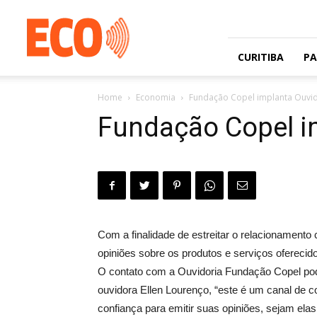
Jornal
gratuito
com
circulação
CURITIBA
P
na
Grande
Home
Economia
Fundação Copel implanta Ouvi
Curitiba
e
Fundação Copel i
Litoral
Com a finalidade de estreitar o relacionament
opiniões sobre os produtos e serviços oferecido
O contato com a Ouvidoria Fundação Copel poder
ouvidora Ellen Lourenço, “este é um canal de co
confiança para emitir suas opiniões, sejam elas