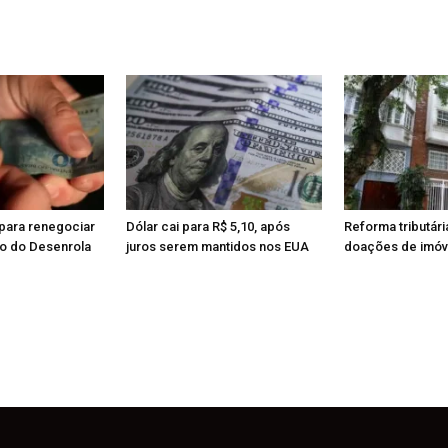
para renegociar
Dólar cai para R$ 5,10, após
Reforma tributári
io do Desenrola
juros serem mantidos nos EUA
doações de imóve