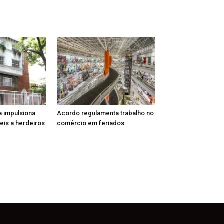
a impulsiona
Acordo regulamenta trabalho no
is a herdeiros
comércio em feriados