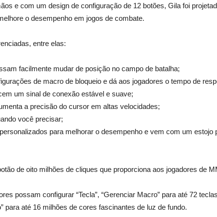
os e com um design de configuração de 12 botões, Gila foi projetad
e melhore o desempenho em jogos de combate.
enciadas, entre elas:
ossam facilmente mudar de posição no campo de batalha;
igurações de macro de bloqueio e dá aos jogadores o tempo de resp
cem um sinal de conexão estável e suave;
umenta a precisão do cursor em altas velocidades;
uando você precisar;
, personalizados para melhorar o desempenho e vem com um estojo
 botão de oito milhões de cliques que proporciona aos jogadores d
dores possam configurar “Tecla”, “Gerenciar Macro” para até 72 tecl
para até 16 milhões de cores fascinantes de luz de fundo.