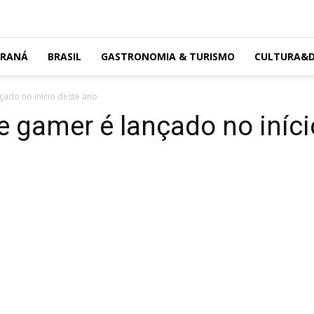
ARANÁ
BRASIL
GASTRONOMIA & TURISMO
CULTURA&D
çado no início deste ano
e gamer é lançado no iníci