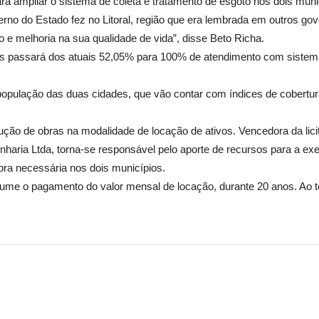
ra ampliar o sistema de coleta e tratamento de esgoto nos dois muni
rno do Estado fez no Litoral, região que era lembrada em outros gov
melhoria na sua qualidade de vida”, disse Beto Richa.
 passará dos atuais 52,05% para 100% de atendimento com sistema
pulação das duas cidades, que vão contar com índices de cobertura 
ução de obras na modalidade de locação de ativos. Vencedora da lic
aria Ltda, torna-se responsável pelo aporte de recursos para a exe
bra necessária nos dois municípios.
me o pagamento do valor mensal de locação, durante 20 anos. Ao té