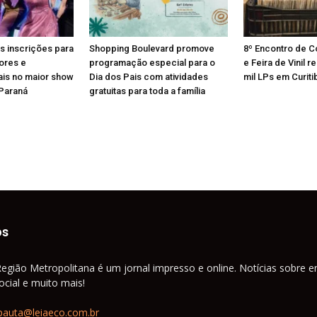
s inscrições para
Shopping Boulevard promove
8º Encontro de 
ores e
programação especial para o
e Feira de Vinil 
ais no maior show
Dia dos Pais com atividades
mil LPs em Curiti
 Paraná
gratuitas para toda a família
os
Região Metropolitana é um jornal impresso e online. Notícias sobre e
cial e muito mais!
pauta@leiaeco.com.br