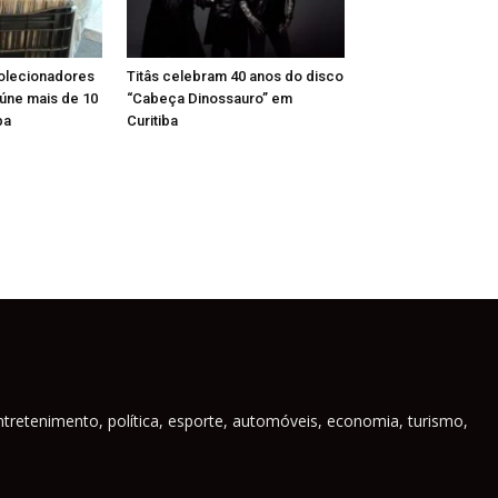
Colecionadores
Titâs celebram 40 anos do disco
reúne mais de 10
“Cabeça Dinossauro” em
ba
Curitiba
ntretenimento, política, esporte, automóveis, economia, turismo,