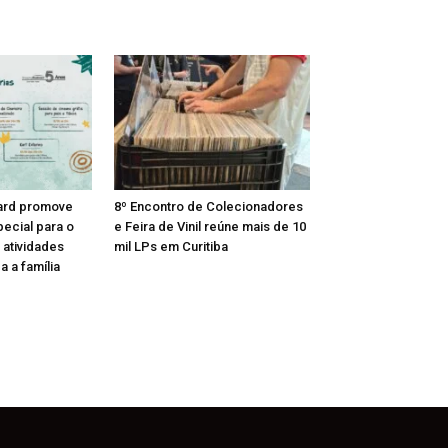
ard promove
8º Encontro de Colecionadores
ecial para o
e Feira de Vinil reúne mais de 10
 atividades
mil LPs em Curitiba
a a família