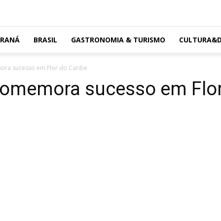
ARANÁ
BRASIL
GASTRONOMIA & TURISMO
CULTURA&D
ora sucesso em Flor do Caribe
comemora sucesso em Flor