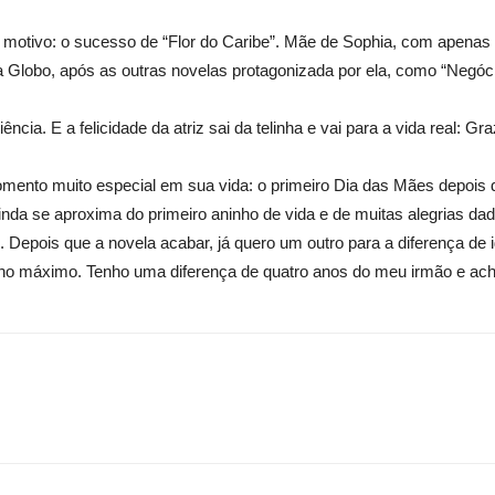
um motivo: o sucesso de “Flor do Caribe”. Mãe de Sophia, com apen
a Globo, após as outras novelas protagonizada por ela, como “Negó
ência. E a felicidade da atriz sai da telinha e vai para a vida real: G
omento muito especial em sua vida: o primeiro Dia das Mães depois d
nda se aproxima do primeiro aninho de vida e de muitas alegrias da
. Depois que a novela acabar, já quero um outro para a diferença de 
s, no máximo. Tenho uma diferença de quatro anos do meu irmão e ach