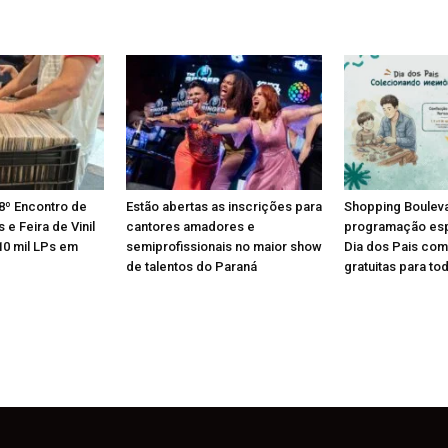
8º Encontro de
Estão abertas as inscrições para
Shopping Boulev
e Feira de Vinil
cantores amadores e
programação esp
10 mil LPs em
semiprofissionais no maior show
Dia dos Pais com
de talentos do Paraná
gratuitas para tod