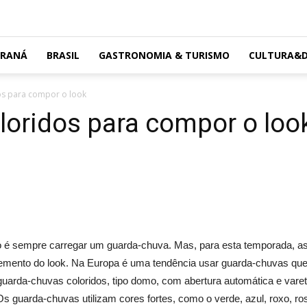
ARANÁ
BRASIL
GASTRONOMIA & TURISMO
CULTURA&D
os para compor o look
loridos para compor o loo
ão é sempre carregar um guarda-chuva. Mas, para esta temporada, a
emento do look. Na Europa é uma tendência usar guarda-chuvas q
arda-chuvas coloridos, tipo domo, com abertura automática e varet
 guarda-chuvas utilizam cores fortes, como o verde, azul, roxo, rosa