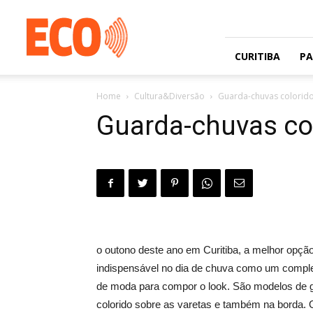
Jornal
gratuito
com
circulação
CURITIBA
P
na
Grande
Home
Cultura&Diversão
Guarda-chuvas colorid
Curitiba
e
Guarda-chuvas co
Litoral
o outono deste ano em Curitiba, a melhor opç
indispensável no dia de chuva como um compl
de moda para compor o look. São modelos de gu
colorido sobre as varetas e também na borda. Os