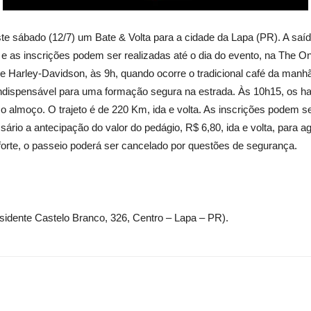
sábado (12/7) um Bate & Volta para a cidade da Lapa (PR). A saída
 e as inscrições podem ser realizadas até o dia do evento, na The O
e Harley-Davidson, às 9h, quando ocorre o tradicional café da man
, indispensável para uma formação segura na estrada. Às 10h15, os 
 almoço. O trajeto é de 220 Km, ida e volta. As inscrições podem 
sário a antecipação do valor do pedágio, R$ 6,80, ida e volta, para ag
orte, o passeio poderá ser cancelado por questões de segurança.
idente Castelo Branco, 326, Centro – Lapa – PR).