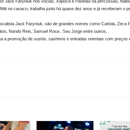
r Jack Faryniuk nos vocais, Xapoca e Panelão na percussão, Nabio 
ititi no cavaco, trabalha junto há quase dez anos e já receberam o p
vocalista Jack Faryniuk, são de grandes nomes como Cartola, Zeca P
tos, Nando Reis, Samuel Rosa , Seu Jorge entre outros.
ita a promoção de sushis, sashimis e entradas orientais com preços e