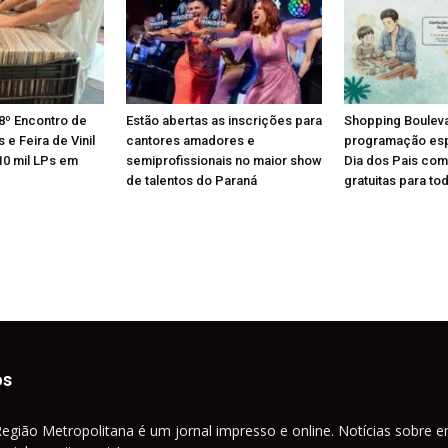
8º Encontro de
Estão abertas as inscrições para
Shopping Boulev
e Feira de Vinil
cantores amadores e
programação esp
10 mil LPs em
semiprofissionais no maior show
Dia dos Pais com
de talentos do Paraná
gratuitas para tod
os
Região Metropolitana é um jornal impresso e online. Notícias sobre e