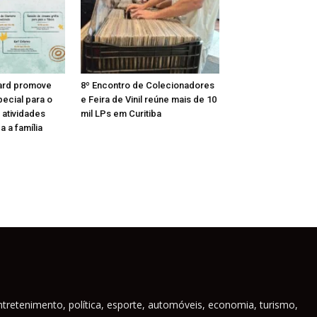
ard promove
8º Encontro de Colecionadores
ecial para o
e Feira de Vinil reúne mais de 10
 atividades
mil LPs em Curitiba
a a família
ntretenimento, política, esporte, automóveis, economia, turismo,