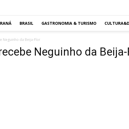
ARANÁ
BRASIL
GASTRONOMIA & TURISMO
CULTURA&D
be Neguinho da Beija-Flor
 recebe Neguinho da Beija-