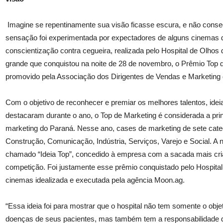
Imagine se repentinamente sua visão ficasse escura, e não cons
sensação foi experimentada por expectadores de alguns cinemas 
conscientização contra cegueira, realizada pelo Hospital de Olh
grande que conquistou na noite de 28 de novembro, o Prêmio Top d
promovido pela Associação dos Dirigentes de Vendas e Marketing
Com o objetivo de reconhecer e premiar os melhores talentos, ide
destacaram durante o ano, o Top de Marketing é considerada a pri
marketing do Paraná. Nesse ano, cases de marketing de sete categ
Construção, Comunicação, Indústria, Serviços, Varejo e Social. A 
chamado “Ideia Top”, concedido à empresa com a sacada mais criat
competição. Foi justamente esse prêmio conquistado pelo Hospit
cinemas idealizada e executada pela agência Moon.ag.
“Essa ideia foi para mostrar que o hospital não tem somente o obje
doenças de seus pacientes, mas também tem a responsabilidade d