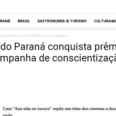
ARANÁ
BRASIL
GASTRONOMIA & TURISMO
CULTURA&D
ista prêmio top de marketing com campanha...
 do Paraná conquista prêm
mpanha de conscientizaçã
Case “Sua vida no escuro” expôs nas telas dos cinemas a dur
visão