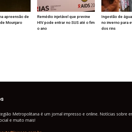
na apreensão de
Remédio injetável que previne
Ingestão de água
o de Mounjaro
HIV pode entrar no SUS até o fim
no inverno para e
o ano
dos rins
os
Região Metropolitana é um jornal impresso e online. Notícias sobre e
cial e muito mais!