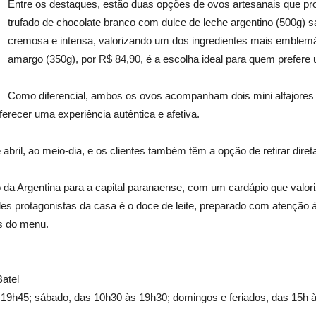
Entre os destaques, estão duas opções de ovos artesanais que pr
trufado de chocolate branco com dulce de leche argentino (500g) 
cremosa e intensa, valorizando um dos ingredientes mais emblemá
amargo (350g), por R$ 84,90, é a escolha ideal para quem prefere
Como diferencial, ambos os ovos acompanham dois mini alfajores
erecer uma experiência autêntica e afetiva.
bril, ao meio-dia, e os clientes também têm a opção de retirar diret
a Argentina para a capital paranaense, com um cardápio que valoriza
es protagonistas da casa é o doce de leite, preparado com atenção à 
es do menu.
Batel
19h45; sábado, das 10h30 às 19h30; domingos e feriados, das 15h 