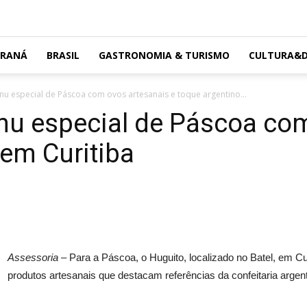
ARANÁ
BRASIL
GASTRONOMIA & TURISMO
CULTURA&D
nu especial de Páscoa com ovos artesanais e toque argentino...
nu especial de Páscoa com
 em Curitiba
Assessoria –
Para a Páscoa, o Huguito, localizado no Batel, em C
produtos artesanais que destacam referências da confeitaria argent