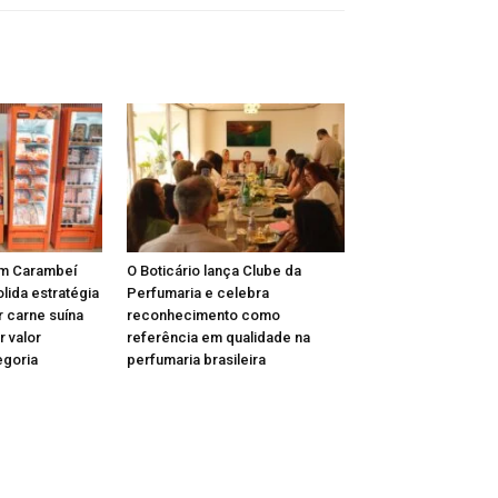
m Carambeí
O Boticário lança Clube da
lida estratégia
Perfumaria e celebra
r carne suína
reconhecimento como
r valor
referência em qualidade na
egoria
perfumaria brasileira