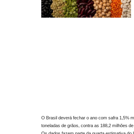
O Brasil deverá fechar o ano com safra 1,5% m
toneladas de grãos, contra as 188,2 milhões d
Os dados fazem parte da quarta estimativa do L