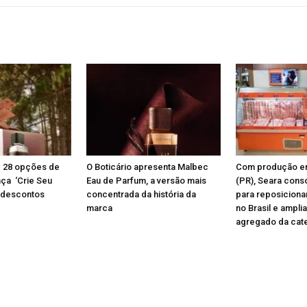
az 28 opções de
O Boticário apresenta Malbec
Com produção e
nça ‘Crie Seu
Eau de Parfum, a versão mais
(PR), Seara conso
 descontos
concentrada da história da
para reposiciona
marca
no Brasil e amplia
agregado da cat