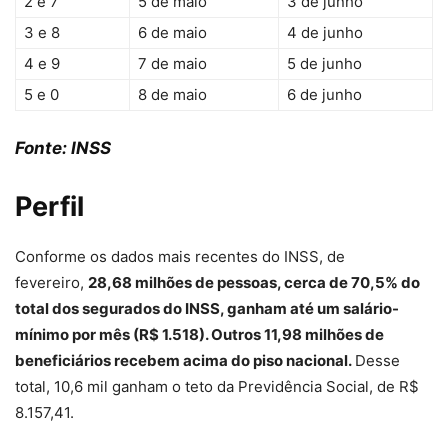
2 e 7
5 de maio
3 de junho
3 e 8
6 de maio
4 de junho
4 e 9
7 de maio
5 de junho
5 e 0
8 de maio
6 de junho
Fonte: INSS
Perfil
Conforme os dados mais recentes do INSS, de
fevereiro,
28,68 milhões de pessoas, cerca de 70,5% do
total dos segurados do INSS, ganham até um salário-
mínimo por mês (R$ 1.518). Outros 11,98 milhões de
beneficiários recebem acima do piso nacional.
Desse
total, 10,6 mil ganham o teto da Previdência Social, de R$
8.157,41.