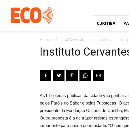
Jornal
gratuito
com
circulação
CURITIBA
P
na
Grande
Home
Cultura&Diversão
Instituto Cervantes fará
Curitiba
e
Instituto Cervante
Litoral
As bibliotecas públicas da cidade vão ganhar at
pelos Faróis do Saber e pelas Tubotecas. O aco
presidente da Fundação Cultural de Curitiba, Ma
Outra proposta é a de trazer artistas estrangeir
importante para nossa comunidade. “O que que