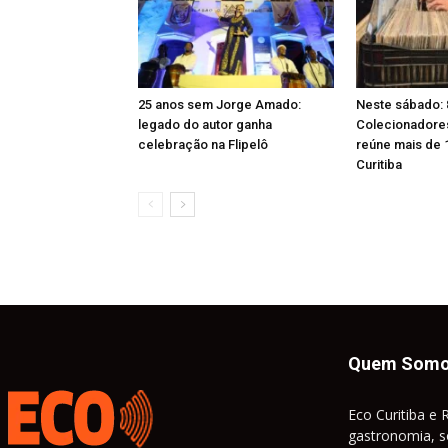
25 anos sem Jorge Amado:
Neste sábado: 
legado do autor ganha
Colecionadores 
celebração na Flipelô
reúne mais de 
Curitiba
Quem Som
Eco Curitiba e 
gastronomia, so