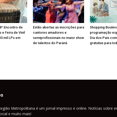
8º Encontro de
Estão abertas as inscrições para
Shopping Boulev
e Feira de Vinil
cantores amadores e
programação esp
10 mil LPs em
semiprofissionais no maior show
Dia dos Pais com
de talentos do Paraná
gratuitas para tod
os
Região Metropolitana é um jornal impresso e online. Notícias sobre e
cial e muito mais!