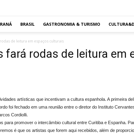
ARANÁ
BRASIL
GASTRONOMIA & TURISMO
CULTURA&D
 rodas de leitura em espaços culturais
s fará rodas de leitura em
ividades artísticas que incentivam a cultura espanhola. A primeira d
rdo foi fechado em uma reunião entre o diretor do Instituto Cervante
rcos Cordiolli.
os para promover o intercâmbio cultural entre Curitiba e Espanha. Para
remos é que os artistas que forem aqui recebidos, além de propo