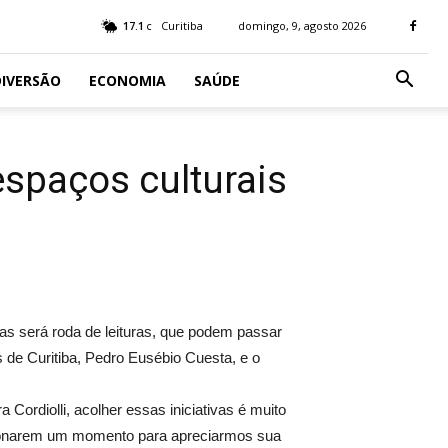
17.1
Curitiba
domingo, 9, agosto 2026
C
IVERSÃO
ECONOMIA
SAÚDE
 espaços culturais
elas será roda de leituras, que podem passar
s de Curitiba, Pedro Eusébio Cuesta, e o
 Cordiolli, acolher essas iniciativas é muito
rcionarem um momento para apreciarmos sua