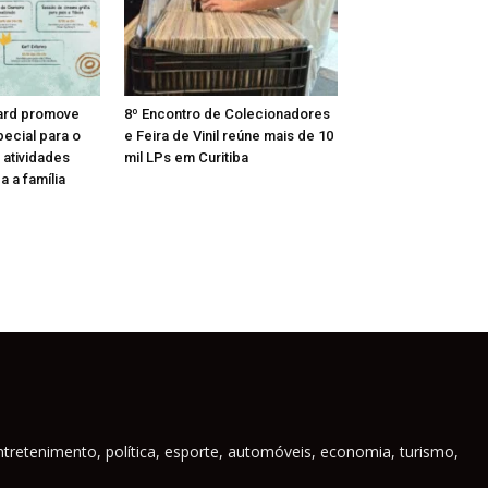
ard promove
8º Encontro de Colecionadores
ecial para o
e Feira de Vinil reúne mais de 10
 atividades
mil LPs em Curitiba
a a família
ntretenimento, política, esporte, automóveis, economia, turismo,