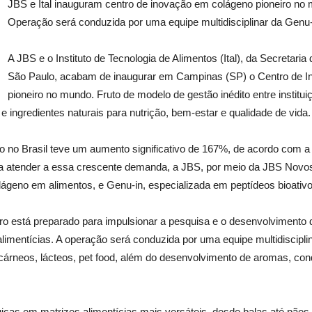
JBS e Ital inauguram centro de inovação em colágeno pioneiro no
Operação será conduzida por uma equipe multidisciplinar da Genu
A JBS e o Instituto de Tecnologia de Alimentos (Ital), da Secretari
São Paulo, acabam de inaugurar em Campinas (SP) o Centro de I
pioneiro no mundo. Fruto de modelo de gestão inédito entre institui
ingredientes naturais para nutrição, bem-estar e qualidade de vida.
 no Brasil teve um aumento significativo de 167%, de acordo com a A
ra atender a essa crescente demanda, a JBS, por meio da JBS Nov
lágeno em alimentos, e Genu-in, especializada em peptídeos bioativo
tro está preparado para impulsionar a pesquisa e o desenvolvimento 
limentícias. A operação será conduzida por uma equipe multidiscipl
árneos, lácteos, pet food, além do desenvolvimento de aromas, cond
cas em matrizes alimentícias mais versáteis, desde balas até pães 