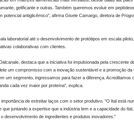
umante, gelificante e outras. Também queremos evoluir em peptídeo
om potencial antiglicêmico”, afirma Gisele Camargo, diretora de Progr
 laboratorial até o desenvolvimento de protótipos em escala piloto, 
ativas colaborativas com clientes.
alcanale, destaca que a iniciativa foi impulsionada pela crescent
 reflete um compromisso com a inovação sustentável e a promoção d
em um segmento, ingressamos para fazer a diferença. Acreditamos 
da cada vez maior por proteína”, explica.
 a importância de estreitar laços com o setor produtivo. “O Ital está n
 que juntando a expertise que a indústria tem e a capacidade do Ital,
o desenvolvimento de ingredientes e produtos inovadores.”