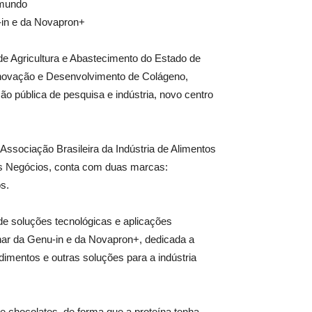
 mundo
-in e da Novapron+
a de Agricultura e Abastecimento do Estado de
novação e Desenvolvimento de Colágeno,
ção pública de pesquisa e indústria, novo centro
ssociação Brasileira da Indústria de Alimentos
os Negócios, conta com duas marcas:
s.
de soluções tecnológicas e aplicações
inar da Genu-in e da Novapron+, dedicada a
imentos e outras soluções para a indústria
e chocolates, de forma que a proteína tenha