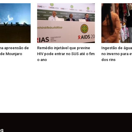
na apreensão de
Remédio injetável que previne
Ingestão de água
o de Mounjaro
HIV pode entrar no SUS até o fim
no inverno para e
o ano
dos rins
os